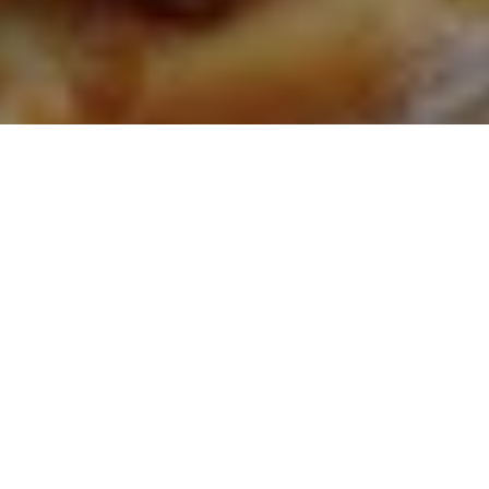
GDZIE JESTEŚMY?
Control Food
Stryjewskiego 29f
80-631 Gdańsk
ZADZWOŃ DO NAS
510 650 478
513 102 909
GODZINY OTWARCIA